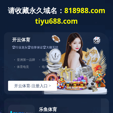
首页
公司简介
荣誉资质

荣誉资质
企业资质
企业专利
企业荣誉
企业业绩

企业业绩
市政工程业绩
公路工程业绩