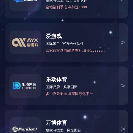
新闻中心
公司新闻
业内动态
联系我们

联系我们
联系方式
客户留言
首页
公司简介
荣誉资质
企业资质
企业专利
企业荣誉
企业业绩
市政工程业绩
公路工程业绩
电力工程业绩
水利工程业