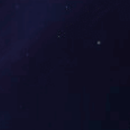
宽大服装、拖鞋等不安全装束； 3、不进入吊装区域、
垂直作业下方等危险区域，防止物体打击； 4、 注意过
往车辆，防止车辆伤害； 5、 远离各种机械设备、电气
线路，防止机械、电气伤害； 6、 进入基坑、屋面等临
边处、各种洞口处，要精力集中，防止高处坠落； 7、
注意铁钉、钢筋等地面环境状况，防止扎、碰、挂及摔
倒等其他伤害。 8、 施工现场的脚手架、防护设施、安
全标志、警告牌、脚手架连接铅丝或连接件不得擅自拆
除，需要拆除必须经过加固后经施工负责人同意。 9、
不准坐在脚手架防护栏杆上休息和在脚手架上睡觉。不
准在现场追逐打闹。
建筑工程常用工具
发布时间
: 2020
-
06-16
海南将构建现代产业体系，大力发展旅游业、现代服务
业和高新技术产业，进一步夯实实体经济的基础，增强
经济创新力和竞争力。
海南自由贸易港的前景图已经绘就，但具体要怎么干，
哪些又不能干，更令外界关注。