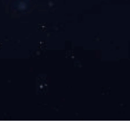
微信公众号
扫一扫关注微信公众号
ONLINE MESSAGE
联系方式
留言应用名称：
客户留言
描述：
*
留言内容：
姓名：
性别：
男