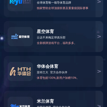
电力工程业绩
水利工程业绩
开云体育业绩
业绩展示
新闻中心
