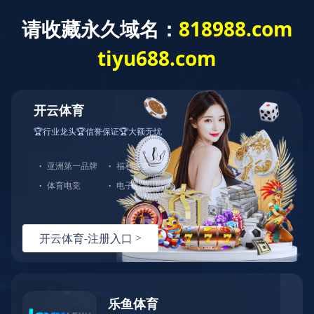
首页
公司简介
荣誉资质

荣誉资质
企业资质
企业专利
企业荣誉
企业业绩

企业业绩
市政工程业绩
公路工程业绩