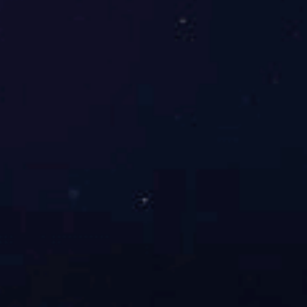
哪些又不能干，更令外界关注。
《海南自由贸易港建设总体方案》全文发布一周后，6月
8日，财政部、发改委、央行等部委有关负责人和海南省
有关领导集体亮相国新办发布会，介绍自贸港建设方案
有关情况。
上一页
1
下一页
CONTACT INFORMATION
联系方式
福建省龙岩市新罗区东肖镇龙腾南路14号珠江大厦7层701室
0597-2336139
382955834@qq.com
WEBSITE QR CODE
网站二维码