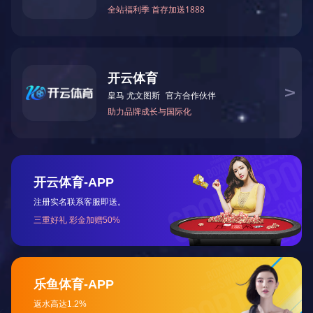
绩
开云体育业绩
业绩展示
新闻中心
公司新闻
业内动态
联系我们
联系方式
客户留言

首页
公司简介
荣誉资质

企业资质
企业专利
企业荣誉
企业业绩

市政工程业绩
公路工程业绩
电力工程业绩
水利工程业
绩
开云体育业绩
业绩展示
新闻中心

公司新闻
业内动态
联系我们

联系方式
客户留言