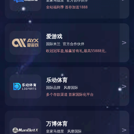
新闻中心
公司新闻
业内动态
联系我们

联系我们
联系方式
客户留言
首页
公司简介
荣誉资质
企业资质
企业专利
企业荣誉
企业业绩
市政工程业绩
公路工程业绩
电力工程业绩
水利工程业