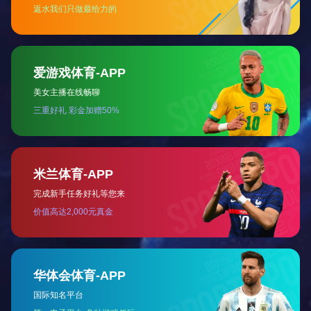

市政工程
公路工程
开云体育
当前位置：
首页
/
荣誉资质
/
企业荣誉
/
2013年度龙岩市建筑业先进企业
2013年度龙岩市建筑业先进企