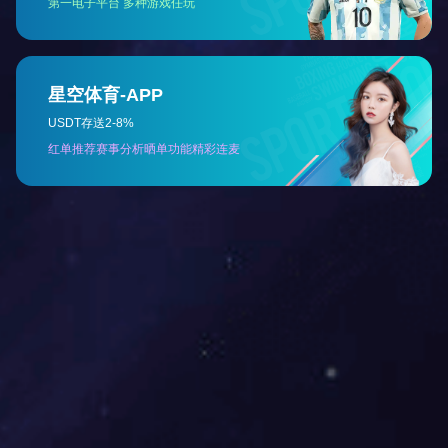
业
工程描述
参数
扫二维码用手机看
未找到相应参数组，请于后台属性模板中添加
上一个
2018-2019龙岩上守合同重信用企业
下一个
2014-2015年龙岩市建筑业先进企业
CONTACT INFORMATION
联系方式
福建省龙岩市新罗区东肖镇龙腾南路14号珠江大厦7层701室
0597-2336139
382955834@qq.com