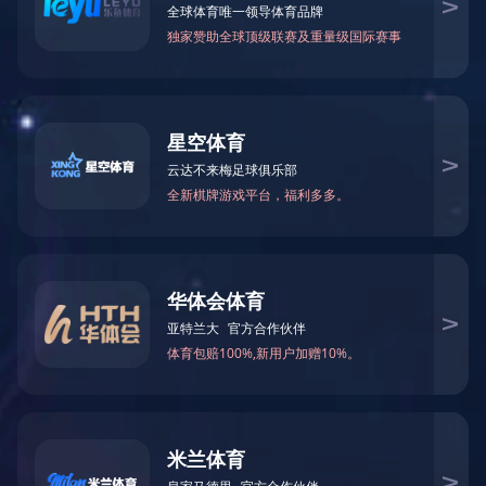
电力工程业绩
水利工程业绩
开云体育业绩
业绩展示
新闻中心
