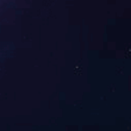
WEBSITE QR CODE
网站二维码
扫一扫进入网站
微信公众号
扫一扫关注微信公众号
ONLINE MESSAGE
联系方式
留言应用名称：
客户留言
描述：
*
留言内容：