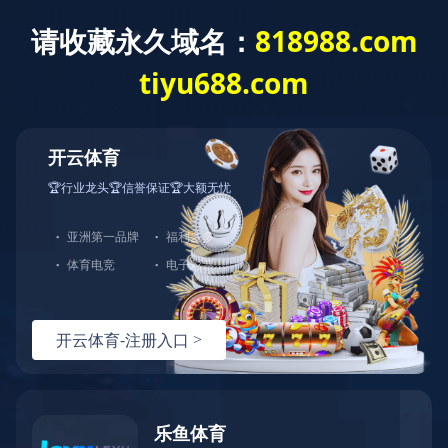
首页
公司简介
荣誉资质

荣誉资质
企业资质
企业专利
企业荣誉
企业业绩

企业业绩
市政工程业绩
公路工程业绩