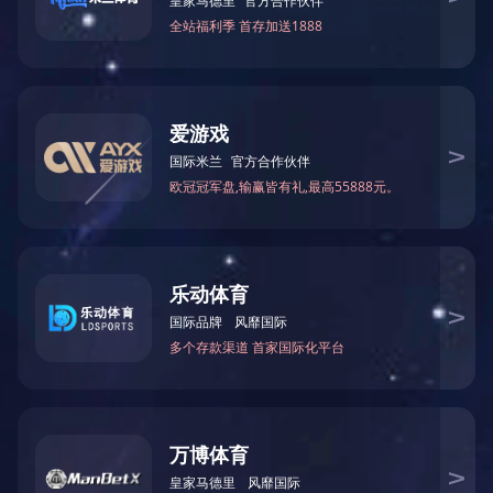
新闻中心
公司新闻
业内动态
联系我们

联系我们
联系方式
客户留言
首页
公司简介
荣誉资质
企业资质
企业专利
企业荣誉
企业业绩
市政工程业绩
公路工程业绩
电力工程业绩
水利工程业