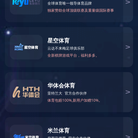
电力工程业绩
水利工程业绩
开云体育业绩
业绩展示
新闻中心
