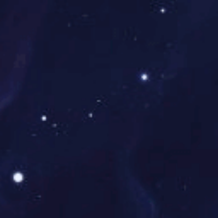
开云体育业绩