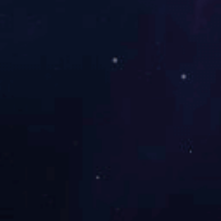
网站二维码
扫一扫进入网站
微信公众号
扫一扫关注微信公众号
ONLINE MESSAGE
联系方式
留言应用名称：
客户留言
描述：
*
留言内容：
姓名：